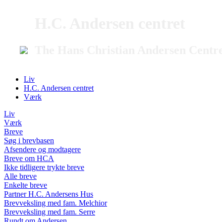
H.C. Andersen centret
The Hans Christian Andersen Centr
Liv
H.C. Andersen centret
Værk
Liv
Værk
Breve
Søg i brevbasen
Afsendere og modtagere
Breve om HCA
Ikke tidligere trykte breve
Alle breve
Enkelte breve
Partner H.C. Andersens Hus
Brevveksling med fam. Melchior
Brevveksling med fam. Serre
Rundt om Andersen