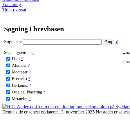
Forskning
Titler oversat
Søgning i brevbasen
Søgetekst
?
Søge-afgrænsning:
Hjæl
Dato
?
Herko
Afsender
?
Modtager
?
Brevtekst
?
Herkomst
?
Original Placering
?
Metatekst
?
Denne side er senest opdateret 13. november 2025 Netstedet er senest