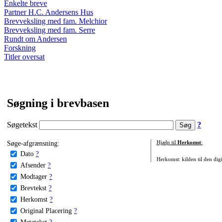
Enkelte breve
Partner H.C. Andersens Hus
Brevveksling med fam. Melchior
Brevveksling med fam. Serre
Rundt om Andersen
Forskning
Titler oversat
Søgning i brevbasen
Søgetekst
?
Søge-afgrænsning:
Hjælp til
Herkomst
:
Dato
?
Herkomst: kilden til den digi
Afsender
?
Modtager
?
Brevtekst
?
Herkomst
?
Original Placering
?
Metatekst
?