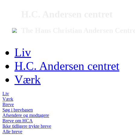
H.C. Andersen centret
The Hans Christian Andersen Centr
Liv
H.C. Andersen centret
Værk
Liv
Værk
Breve
Søg i brevbasen
Afsendere og modtagere
Breve om HCA
Ikke tidligere trykte breve
Alle breve