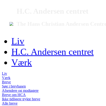
H.C. Andersen centret
The Hans Christian Andersen Centr
Liv
H.C. Andersen centret
Værk
Liv
Værk
Breve
Søg i brevbasen
Afsendere og modtagere
Breve om HCA
Ikke tidligere trykte breve
Alle breve