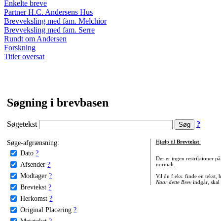
Enkelte breve
Partner H.C. Andersens Hus
Brevveksling med fam. Melchior
Brevveksling med fam. Serre
Rundt om Andersen
Forskning
Titler oversat
Søgning i brevbasen
Søgetekst
?
Søge-afgrænsning:
Hjælp til
Brevtekst
:
Dato
?
Der er ingen restriktioner p
Afsender
?
normalt.
Modtager
?
Vil du f.eks. finde en tekst,
Naar dette Brev
indgår, skal
Brevtekst
?
Herkomst
?
Original Placering
?
Metatekst
?