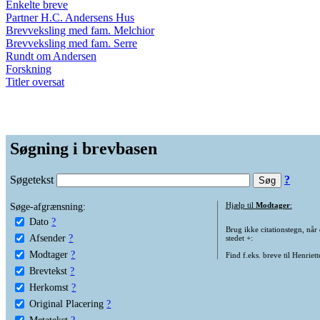
Enkelte breve
Partner H.C. Andersens Hus
Brevveksling med fam. Melchior
Brevveksling med fam. Serre
Rundt om Andersen
Forskning
Titler oversat
Søgning i brevbasen
Søgetekst
?
Søge-afgrænsning:
Hjælp til
Modtager
:
Dato
?
Brug ikke citationstegn, når
Afsender
?
stedet +:
Modtager
?
Find f.eks. breve til Henriet
Brevtekst
?
Herkomst
?
Original Placering
?
Metatekst
?