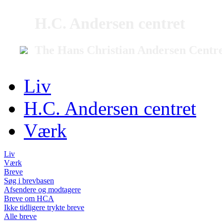
H.C. Andersen centret
The Hans Christian Andersen Centr
Liv
H.C. Andersen centret
Værk
Liv
Værk
Breve
Søg i brevbasen
Afsendere og modtagere
Breve om HCA
Ikke tidligere trykte breve
Alle breve