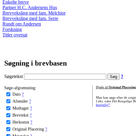
Enkelte breve
Partner H.C. Andersens Hus
Brevveksling med fam. Melchior
Brevveksling med fam. Serre
Rundt om Andersen
Forskning
Titler oversat
Søgning i brevbasen
Søgetekst
?
Søge-afgrænsning:
Hjælp til
Original Placering
Dato
?
Man kan søge efter de origi
Afsender
?
f.eks. være
Det Kongelige Bi
kongelig*
.
Modtager
?
Brevtekst
?
Herkomst
?
Original Placering
?
Metatekst
?