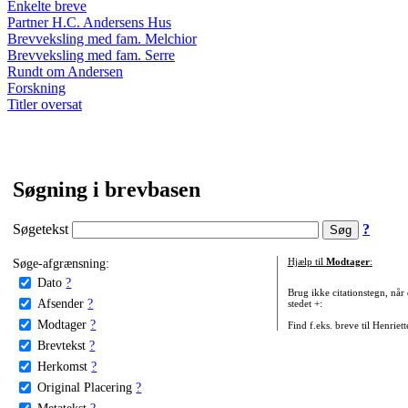
Enkelte breve
Partner H.C. Andersens Hus
Brevveksling med fam. Melchior
Brevveksling med fam. Serre
Rundt om Andersen
Forskning
Titler oversat
Søgning i brevbasen
Søgetekst
?
Søge-afgrænsning:
Hjælp til
Modtager
:
Dato
?
Brug ikke citationstegn, når
Afsender
?
stedet +:
Modtager
?
Find f.eks. breve til Henriet
Brevtekst
?
Herkomst
?
Original Placering
?
Metatekst
?