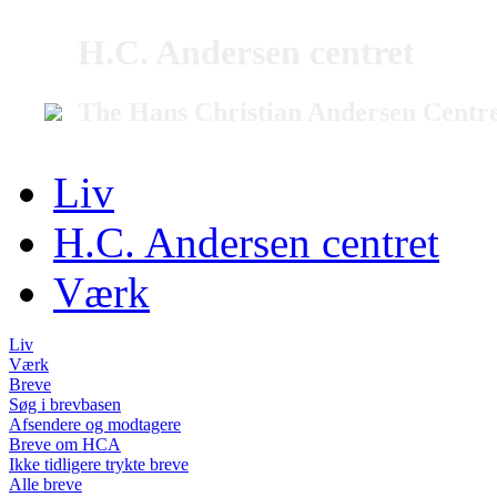
H.C. Andersen centret
The Hans Christian Andersen Centr
Liv
H.C. Andersen centret
Værk
Liv
Værk
Breve
Søg i brevbasen
Afsendere og modtagere
Breve om HCA
Ikke tidligere trykte breve
Alle breve