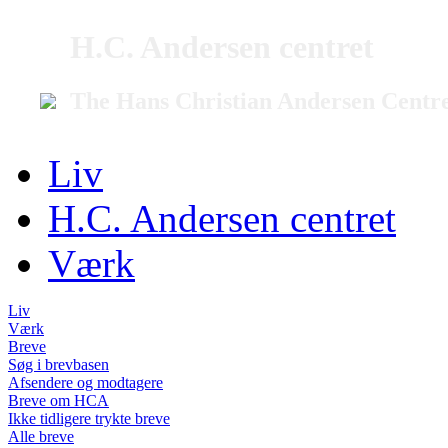
H.C. Andersen centret
The Hans Christian Andersen Centr
Liv
H.C. Andersen centret
Værk
Liv
Værk
Breve
Søg i brevbasen
Afsendere og modtagere
Breve om HCA
Ikke tidligere trykte breve
Alle breve