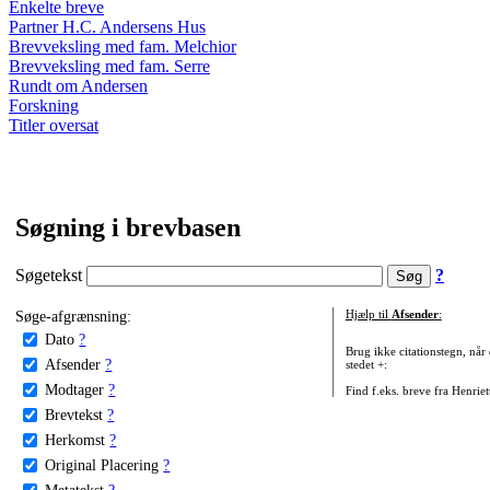
Enkelte breve
Partner H.C. Andersens Hus
Brevveksling med fam. Melchior
Brevveksling med fam. Serre
Rundt om Andersen
Forskning
Titler oversat
Søgning i brevbasen
Søgetekst
?
Søge-afgrænsning:
Hjælp til
Afsender
:
Dato
?
Brug ikke citationstegn, når
Afsender
?
stedet +:
Modtager
?
Find f.eks. breve fra Henrie
Brevtekst
?
Herkomst
?
Original Placering
?
Metatekst
?