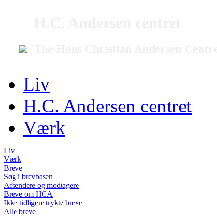
H.C. Andersen centret
The Hans Christian Andersen Centr
Liv
H.C. Andersen centret
Værk
Liv
Værk
Breve
Søg i brevbasen
Afsendere og modtagere
Breve om HCA
Ikke tidligere trykte breve
Alle breve