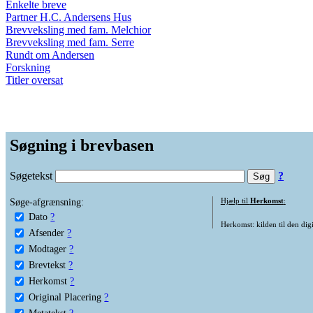
Enkelte breve
Partner H.C. Andersens Hus
Brevveksling med fam. Melchior
Brevveksling med fam. Serre
Rundt om Andersen
Forskning
Titler oversat
Søgning i brevbasen
Søgetekst
?
Søge-afgrænsning:
Hjælp til
Herkomst
:
Dato
?
Herkomst: kilden til den digi
Afsender
?
Modtager
?
Brevtekst
?
Herkomst
?
Original Placering
?
Metatekst
?