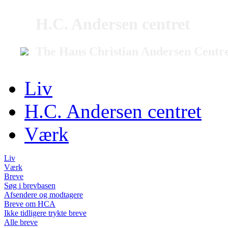
H.C. Andersen centret
The Hans Christian Andersen Centr
Liv
H.C. Andersen centret
Værk
Liv
Værk
Breve
Søg i brevbasen
Afsendere og modtagere
Breve om HCA
Ikke tidligere trykte breve
Alle breve