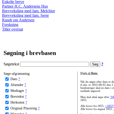
Enkelte breve
Partner H.C. Andersens Hus
Brevveksling med fam. Melchior
Brevveksling med fam. Serre
Rundt om Andersen
Forskning
Titler oversat
Søgning i brevbasen
Søgetekst
?
Søge-afgrænsning:
Hjælp til
Dato
:
Dato
?
Når du søger efter dato er
Afsender
?
(f.eks. er 1855-08-02 den 2
bindestreger skal en dato i c
Modtager
?
undlade søgeord.
Brevtekst
?
Man skal altså søge efter
"18
1855.
Herkomst
?
Alle breve fra 1855:
+1855
Original Placering
?
Alle breve fra august 1855:
Metatekst
?