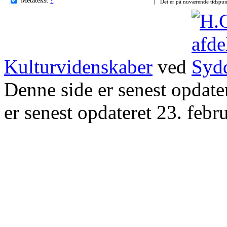
Det er på nuværende tidspun
Kulturvidenskaber
ved
Denne side er senest opdat
er senest opdateret 23. febr