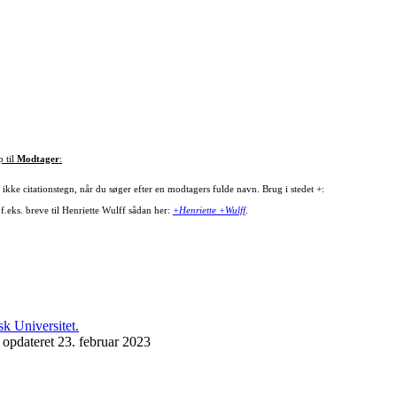
p til
Modtager
:
ikke citationstegn, når du søger efter en modtagers fulde navn. Brug i stedet +:
f.eks. breve til Henriette Wulff sådan her:
+Henriette +Wulff
.
 opdateret 23. februar 2023