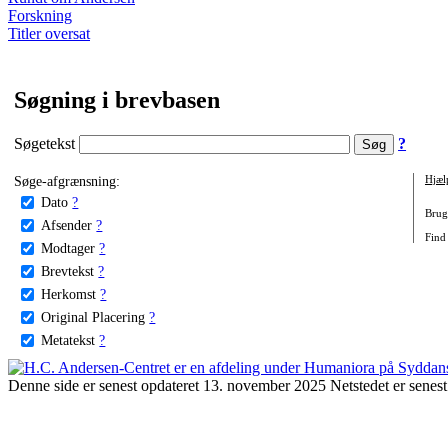
Forskning
Titler oversat
Søgning i brevbasen
Søgetekst
?
Søge-afgrænsning:
Hjæl
Dato
?
Brug 
Afsender
?
Find 
Modtager
?
Brevtekst
?
Herkomst
?
Original Placering
?
Metatekst
?
Denne side er senest opdateret 13. november 2025 Netstedet er senest