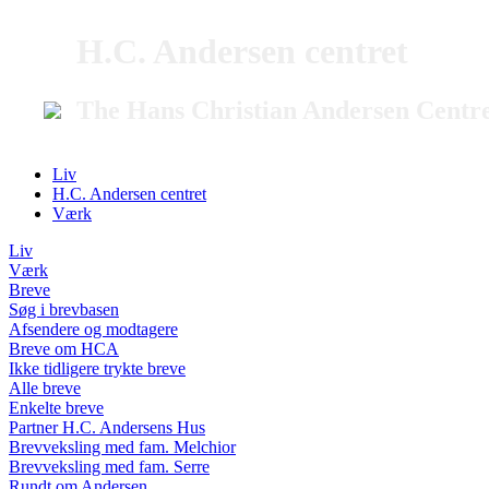
H.C. Andersen centret
The Hans Christian Andersen Centr
Liv
H.C. Andersen centret
Værk
Liv
Værk
Breve
Søg i brevbasen
Afsendere og modtagere
Breve om HCA
Ikke tidligere trykte breve
Alle breve
Enkelte breve
Partner H.C. Andersens Hus
Brevveksling med fam. Melchior
Brevveksling med fam. Serre
Rundt om Andersen