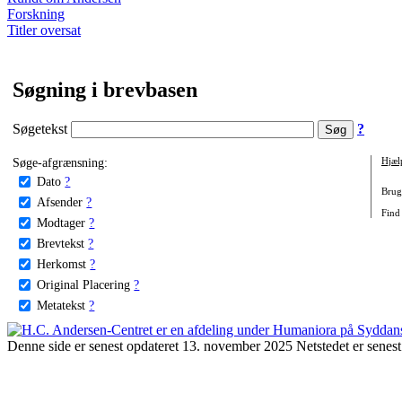
Forskning
Titler oversat
Søgning i brevbasen
Søgetekst
?
Søge-afgrænsning:
Hjæl
Dato
?
Brug 
Afsender
?
Find 
Modtager
?
Brevtekst
?
Herkomst
?
Original Placering
?
Metatekst
?
Denne side er senest opdateret 13. november 2025 Netstedet er senest