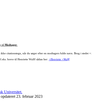
p til
Modtager
:
ikke citationstegn, når du søger efter en modtagers fulde navn. Brug i stedet +:
f.eks. breve til Henriette Wulff sådan her:
+Henriette +Wulff
.
 opdateret 23. februar 2023