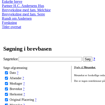
Enkelte breve
Partner H.C. Andersens Hus
Brevveksling med fam. Melchior
Brevveksling med fam. Serre
Rundt om Andersen
Forskning
Titler oversat
Søgning i brevbasen
Søgetekst
?
Søge-afgrænsning:
Hjælp til
Metatekst
:
Dato
?
Metatekst er forskellige reda
Afsender
?
Der er ingen restriktioner på
Modtager
?
Brevtekst
?
Herkomst
?
Original Placering
?
Metatekst
?