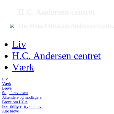
H.C. Andersen centret
The Hans Christian Andersen Centr
Liv
H.C. Andersen centret
Værk
Liv
Værk
Breve
Søg i brevbasen
Afsendere og modtagere
Breve om HCA
Ikke tidligere trykte breve
Alle breve