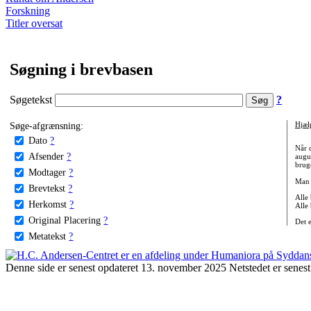
Forskning
Titler oversat
Søgning i brevbasen
Søgetekst
?
Søge-afgrænsning:
Hjæl
Dato
?
Når 
Afsender
?
augu
bruge
Modtager
?
Man 
Brevtekst
?
Alle
Herkomst
?
Alle
Original Placering
?
Det 
Metatekst
?
Denne side er senest opdateret 13. november 2025 Netstedet er senest