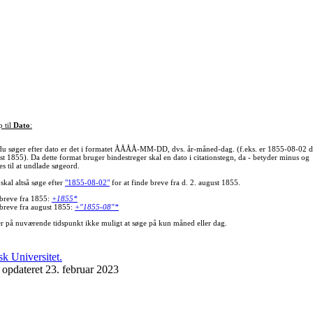
p til
Dato
:
du søger efter dato er det i formatet ÅÅÅÅ-MM-DD, dvs. år-måned-dag. (f.eks. er 1855-08-02 d
st 1855). Da dette format bruger bindestreger skal en dato i citationstegn, da - betyder minus og
s til at undlade søgeord.
skal altså søge efter
"1855-08-02"
for at finde breve fra d. 2. august 1855.
 breve fra 1855:
+1855*
 breve fra august 1855:
+"1855-08"*
er på nuværende tidspunkt ikke muligt at søge på kun måned eller dag.
 opdateret 23. februar 2023