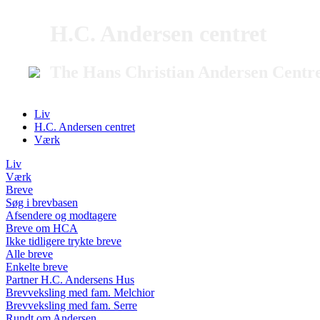
H.C. Andersen centret
The Hans Christian Andersen Centr
Liv
H.C. Andersen centret
Værk
Liv
Værk
Breve
Søg i brevbasen
Afsendere og modtagere
Breve om HCA
Ikke tidligere trykte breve
Alle breve
Enkelte breve
Partner H.C. Andersens Hus
Brevveksling med fam. Melchior
Brevveksling med fam. Serre
Rundt om Andersen