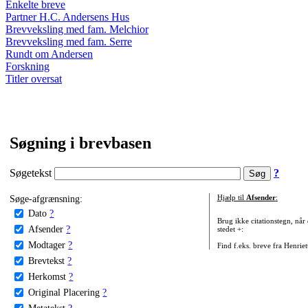
Enkelte breve
Partner H.C. Andersens Hus
Brevveksling med fam. Melchior
Brevveksling med fam. Serre
Rundt om Andersen
Forskning
Titler oversat
Søgning i brevbasen
Søgetekst
?
Søge-afgrænsning:
Hjælp til
Afsender
:
Dato
?
Brug ikke citationstegn, når
Afsender
?
stedet +:
Modtager
?
Find f.eks. breve fra Henrie
Brevtekst
?
Herkomst
?
Original Placering
?
Metatekst
?