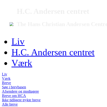
H.C. Andersen centret
The Hans Christian Andersen Centr
Liv
H.C. Andersen centret
Værk
Liv
Værk
Breve
Søg i brevbasen
Afsendere og modtagere
Breve om HCA
Ikke tidligere trykte breve
Alle breve