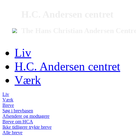
H.C. Andersen centret
The Hans Christian Andersen Centr
Liv
H.C. Andersen centret
Værk
Liv
Værk
Breve
Søg i brevbasen
Afsendere og modtagere
Breve om HCA
Ikke tidligere trykte breve
Alle breve