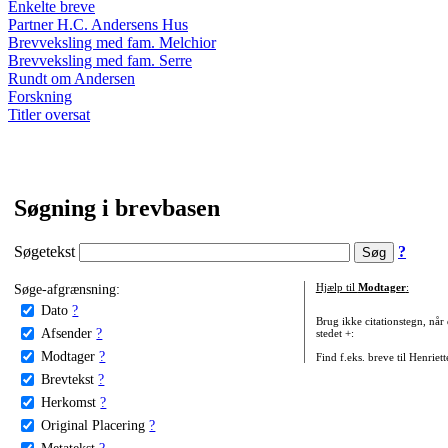
Enkelte breve
Partner H.C. Andersens Hus
Brevveksling med fam. Melchior
Brevveksling med fam. Serre
Rundt om Andersen
Forskning
Titler oversat
Søgning i brevbasen
Søgetekst
?
Søge-afgrænsning:
Hjælp til
Modtager
:
Dato
?
Brug ikke citationstegn, når
Afsender
?
stedet +:
Modtager
?
Find f.eks. breve til Henriet
Brevtekst
?
Herkomst
?
Original Placering
?
Metatekst
?