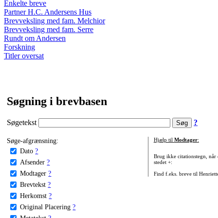
Enkelte breve
Partner H.C. Andersens Hus
Brevveksling med fam. Melchior
Brevveksling med fam. Serre
Rundt om Andersen
Forskning
Titler oversat
Søgning i brevbasen
Søgetekst
?
Søge-afgrænsning:
Hjælp til
Modtager
:
Dato
?
Brug ikke citationstegn, når
Afsender
?
stedet +:
Modtager
?
Find f.eks. breve til Henriet
Brevtekst
?
Herkomst
?
Original Placering
?
Metatekst
?