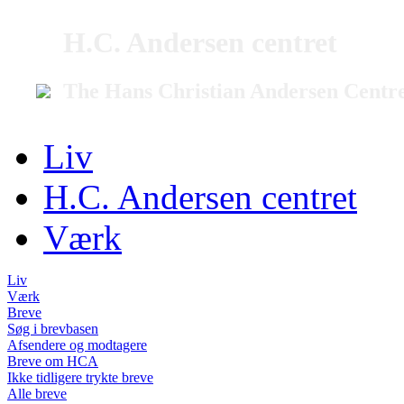
H.C. Andersen centret
The Hans Christian Andersen Centr
Liv
H.C. Andersen centret
Værk
Liv
Værk
Breve
Søg i brevbasen
Afsendere og modtagere
Breve om HCA
Ikke tidligere trykte breve
Alle breve