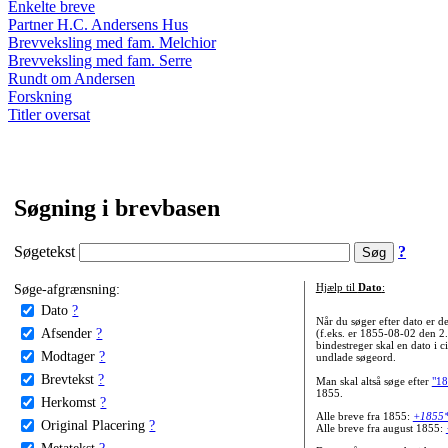
Enkelte breve
Partner H.C. Andersens Hus
Brevveksling med fam. Melchior
Brevveksling med fam. Serre
Rundt om Andersen
Forskning
Titler oversat
Søgning i brevbasen
Søgetekst
?
Søge-afgrænsning:
Hjælp til
Dato
:
Dato
?
Når du søger efter dato er
Afsender
?
(f.eks. er 1855-08-02 den 2
bindestreger skal en dato i c
Modtager
?
undlade søgeord.
Brevtekst
?
Man skal altså søge efter
"18
1855.
Herkomst
?
Alle breve fra 1855:
+1855
Original Placering
?
Alle breve fra august 1855:
Metatekst
?