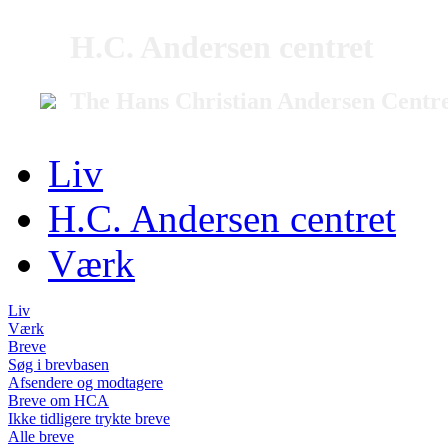
H.C. Andersen centret
The Hans Christian Andersen Centr
Liv
H.C. Andersen centret
Værk
Liv
Værk
Breve
Søg i brevbasen
Afsendere og modtagere
Breve om HCA
Ikke tidligere trykte breve
Alle breve