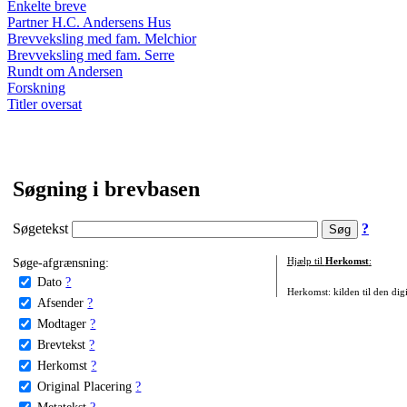
Enkelte breve
Partner H.C. Andersens Hus
Brevveksling med fam. Melchior
Brevveksling med fam. Serre
Rundt om Andersen
Forskning
Titler oversat
Søgning i brevbasen
Søgetekst
?
Søge-afgrænsning:
Hjælp til
Herkomst
:
Dato
?
Herkomst: kilden til den digi
Afsender
?
Modtager
?
Brevtekst
?
Herkomst
?
Original Placering
?
Metatekst
?