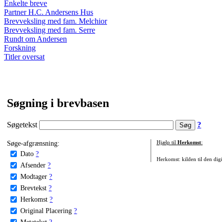
Enkelte breve
Partner H.C. Andersens Hus
Brevveksling med fam. Melchior
Brevveksling med fam. Serre
Rundt om Andersen
Forskning
Titler oversat
Søgning i brevbasen
Søgetekst
?
Søge-afgrænsning:
Hjælp til
Herkomst
:
Dato
?
Herkomst: kilden til den digi
Afsender
?
Modtager
?
Brevtekst
?
Herkomst
?
Original Placering
?
Metatekst
?