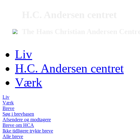
H.C. Andersen centret
The Hans Christian Andersen Centr
Liv
H.C. Andersen centret
Værk
Liv
Værk
Breve
Søg i brevbasen
Afsendere og modtagere
Breve om HCA
Ikke tidligere trykte breve
Alle breve