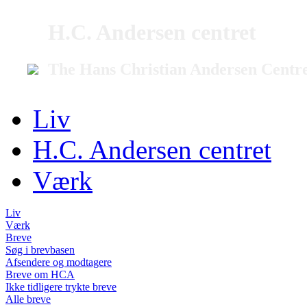
H.C. Andersen centret
The Hans Christian Andersen Centr
Liv
H.C. Andersen centret
Værk
Liv
Værk
Breve
Søg i brevbasen
Afsendere og modtagere
Breve om HCA
Ikke tidligere trykte breve
Alle breve