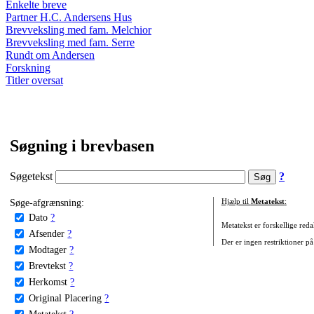
Enkelte breve
Partner H.C. Andersens Hus
Brevveksling med fam. Melchior
Brevveksling med fam. Serre
Rundt om Andersen
Forskning
Titler oversat
Søgning i brevbasen
Søgetekst
?
Søge-afgrænsning:
Hjælp til
Metatekst
:
Dato
?
Metatekst er forskellige reda
Afsender
?
Der er ingen restriktioner på
Modtager
?
Brevtekst
?
Herkomst
?
Original Placering
?
Metatekst
?