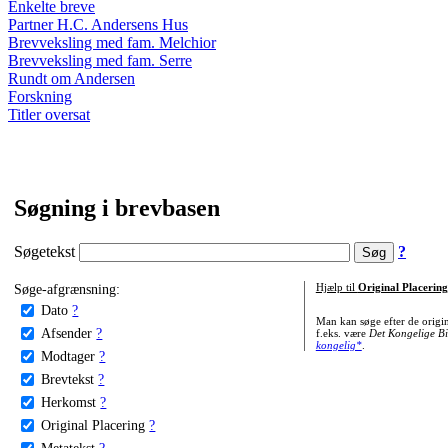
Enkelte breve
Partner H.C. Andersens Hus
Brevveksling med fam. Melchior
Brevveksling med fam. Serre
Rundt om Andersen
Forskning
Titler oversat
Søgning i brevbasen
Søgetekst
?
Søge-afgrænsning:
Hjælp til
Original Placering
Dato
?
Man kan søge efter de origi
Afsender
?
f.eks. være
Det Kongelige Bi
kongelig*
.
Modtager
?
Brevtekst
?
Herkomst
?
Original Placering
?
Metatekst
?