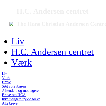
H.C. Andersen centret
The Hans Christian Andersen Centr
Liv
H.C. Andersen centret
Værk
Liv
Værk
Breve
Søg i brevbasen
Afsendere og modtagere
Breve om HCA
Ikke tidligere trykte breve
Alle breve