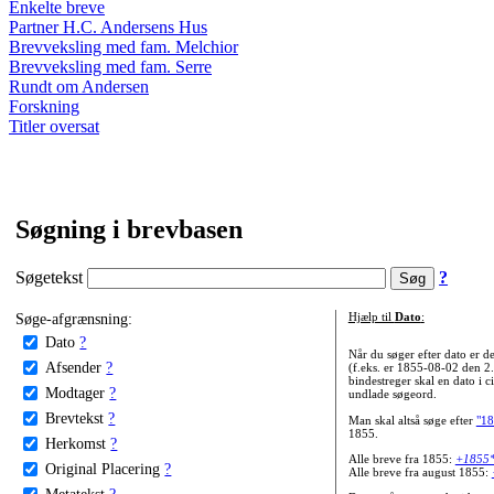
Enkelte breve
Partner H.C. Andersens Hus
Brevveksling med fam. Melchior
Brevveksling med fam. Serre
Rundt om Andersen
Forskning
Titler oversat
Søgning i brevbasen
Søgetekst
?
Søge-afgrænsning:
Hjælp til
Dato
:
Dato
?
Når du søger efter dato er
Afsender
?
(f.eks. er 1855-08-02 den 2
bindestreger skal en dato i c
Modtager
?
undlade søgeord.
Brevtekst
?
Man skal altså søge efter
"18
1855.
Herkomst
?
Alle breve fra 1855:
+1855
Original Placering
?
Alle breve fra august 1855:
Metatekst
?