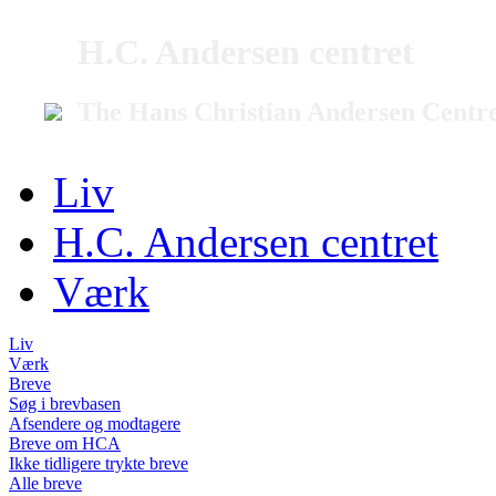
H.C. Andersen centret
The Hans Christian Andersen Centr
Liv
H.C. Andersen centret
Værk
Liv
Værk
Breve
Søg i brevbasen
Afsendere og modtagere
Breve om HCA
Ikke tidligere trykte breve
Alle breve