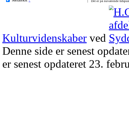
Det er på nuværende tidspun
Kulturvidenskaber
ved
Denne side er senest opdat
er senest opdateret 23. febr