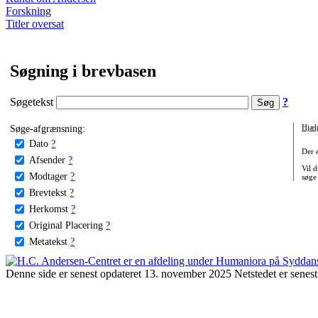
Forskning
Titler oversat
Søgning i brevbasen
Søgetekst
?
Søge-afgrænsning:
Hjæl
Dato
?
Der 
Afsender
?
Vil d
Modtager
?
søge
Brevtekst
?
Herkomst
?
Original Placering
?
Metatekst
?
Denne side er senest opdateret 13. november 2025 Netstedet er senest