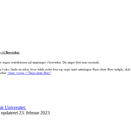
p til
Brevtekst
:
er ingen restriktioner på søgninger i brevtekst. Du søger blot som normalt.
u f.eks. finde en tekst, hvor både ordet
hest
og
vogn
samt sætningen
Naar dette Brev
indgår, skal
 efter
+hest +vogn +"Naar dette Brev"
.
 opdateret 23. februar 2023