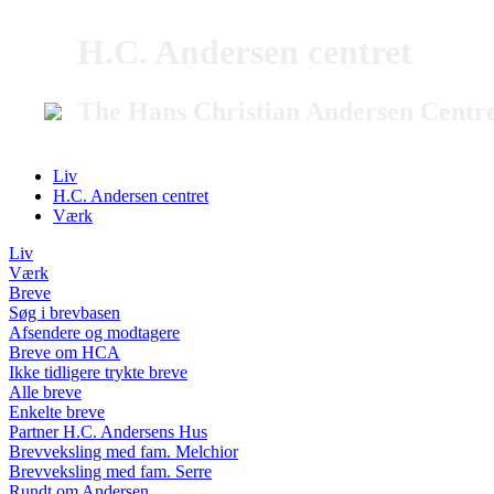
H.C. Andersen centret
The Hans Christian Andersen Centr
Liv
H.C. Andersen centret
Værk
Liv
Værk
Breve
Søg i brevbasen
Afsendere og modtagere
Breve om HCA
Ikke tidligere trykte breve
Alle breve
Enkelte breve
Partner H.C. Andersens Hus
Brevveksling med fam. Melchior
Brevveksling med fam. Serre
Rundt om Andersen