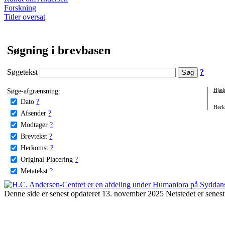
Forskning
Titler oversat
Søgning i brevbasen
Søgetekst
?
Søge-afgrænsning:
Hjæl
Dato
?
Herko
Afsender
?
Modtager
?
Brevtekst
?
Herkomst
?
Original Placering
?
Metatekst
?
Denne side er senest opdateret 13. november 2025 Netstedet er senest