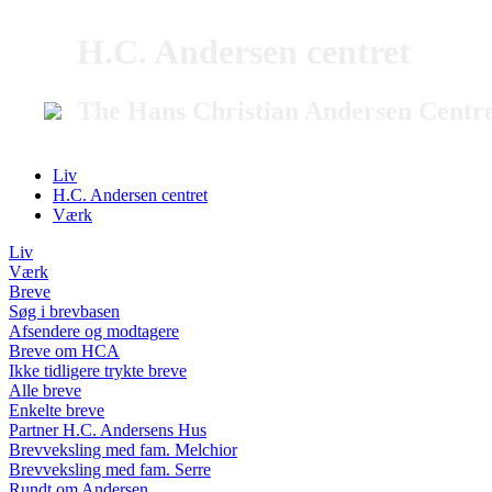
H.C. Andersen centret
The Hans Christian Andersen Centr
Liv
H.C. Andersen centret
Værk
Liv
Værk
Breve
Søg i brevbasen
Afsendere og modtagere
Breve om HCA
Ikke tidligere trykte breve
Alle breve
Enkelte breve
Partner H.C. Andersens Hus
Brevveksling med fam. Melchior
Brevveksling med fam. Serre
Rundt om Andersen