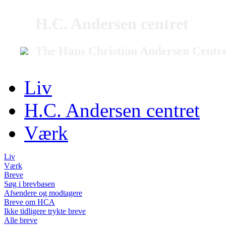
H.C. Andersen centret
The Hans Christian Andersen Centr
Liv
H.C. Andersen centret
Værk
Liv
Værk
Breve
Søg i brevbasen
Afsendere og modtagere
Breve om HCA
Ikke tidligere trykte breve
Alle breve