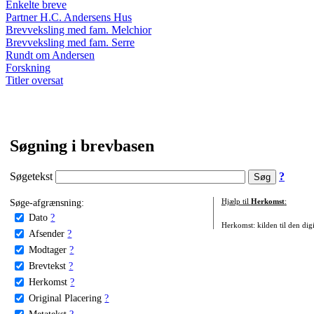
Enkelte breve
Partner H.C. Andersens Hus
Brevveksling med fam. Melchior
Brevveksling med fam. Serre
Rundt om Andersen
Forskning
Titler oversat
Søgning i brevbasen
Søgetekst
?
Søge-afgrænsning:
Hjælp til
Herkomst
:
Dato
?
Herkomst: kilden til den digi
Afsender
?
Modtager
?
Brevtekst
?
Herkomst
?
Original Placering
?
Metatekst
?