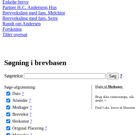
Enkelte breve
Partner H.C. Andersens Hus
Brevveksling med fam. Melchior
Brevveksling med fam. Serre
Rundt om Andersen
Forskning
Titler oversat
Søgning i brevbasen
Søgetekst
?
Søge-afgrænsning:
Hjælp til
Modtager
:
Dato
?
Brug ikke citationstegn, når
Afsender
?
stedet +:
Modtager
?
Find f.eks. breve til Henriet
Brevtekst
?
Herkomst
?
Original Placering
?
Metatekst
?