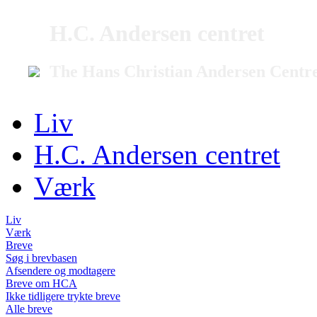
H.C. Andersen centret
The Hans Christian Andersen Centr
Liv
H.C. Andersen centret
Værk
Liv
Værk
Breve
Søg i brevbasen
Afsendere og modtagere
Breve om HCA
Ikke tidligere trykte breve
Alle breve