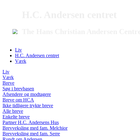
H.C. Andersen centret
The Hans Christian Andersen Centr
Liv
H.C. Andersen centret
Værk
Liv
Værk
Breve
Søg i brevbasen
Afsendere og modtagere
Breve om HCA
Ikke tidligere trykte breve
Alle breve
Enkelte breve
Partner H.C. Andersens Hus
Brevveksling med fam. Melchior
Brevveksling med fam. Serre
Rundt om Andersen