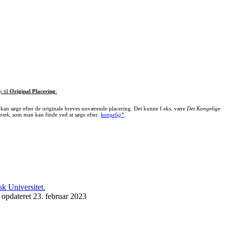
p til
Original Placering
:
kan søge efter de originale breves nuværende placering. Det kunne f.eks. være
Det Kongelige
otek
, som man kan finde ved at søge efter:
kongelig*
.
 opdateret 23. februar 2023