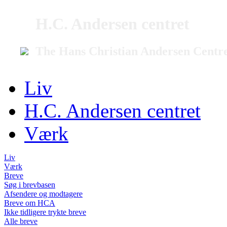
H.C. Andersen centret
The Hans Christian Andersen Centr
Liv
H.C. Andersen centret
Værk
Liv
Værk
Breve
Søg i brevbasen
Afsendere og modtagere
Breve om HCA
Ikke tidligere trykte breve
Alle breve