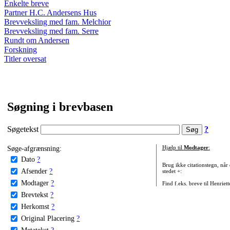
Enkelte breve
Partner H.C. Andersens Hus
Brevveksling med fam. Melchior
Brevveksling med fam. Serre
Rundt om Andersen
Forskning
Titler oversat
Søgning i brevbasen
Søgetekst
?
Søge-afgrænsning:
Hjælp til
Modtager
:
Dato
?
Brug ikke citationstegn, når
Afsender
?
stedet +:
Modtager
?
Find f.eks. breve til Henriet
Brevtekst
?
Herkomst
?
Original Placering
?
Metatekst
?