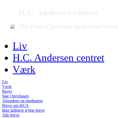
H.C. Andersen centret
The Hans Christian Andersen Centr
Liv
H.C. Andersen centret
Værk
Liv
Værk
Breve
Søg i brevbasen
Afsendere og modtagere
Breve om HCA
Ikke tidligere trykte breve
Alle breve