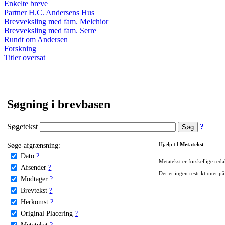
Enkelte breve
Partner H.C. Andersens Hus
Brevveksling med fam. Melchior
Brevveksling med fam. Serre
Rundt om Andersen
Forskning
Titler oversat
Søgning i brevbasen
Søgetekst
?
Søge-afgrænsning:
Hjælp til
Metatekst
:
Dato
?
Metatekst er forskellige reda
Afsender
?
Der er ingen restriktioner på
Modtager
?
Brevtekst
?
Herkomst
?
Original Placering
?
Metatekst
?