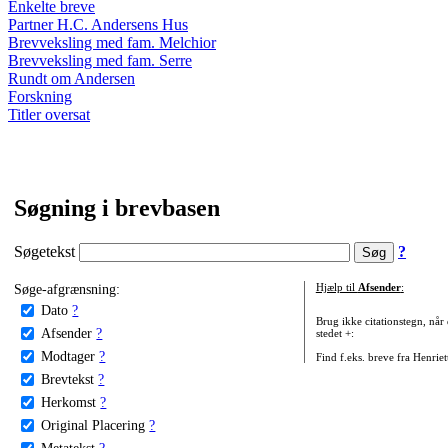
Enkelte breve
Partner H.C. Andersens Hus
Brevveksling med fam. Melchior
Brevveksling med fam. Serre
Rundt om Andersen
Forskning
Titler oversat
Søgning i brevbasen
Søgetekst
?
Søge-afgrænsning:
Hjælp til
Afsender
:
Dato
?
Brug ikke citationstegn, når
Afsender
?
stedet +:
Modtager
?
Find f.eks. breve fra Henrie
Brevtekst
?
Herkomst
?
Original Placering
?
Metatekst
?