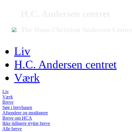
H.C. Andersen centret
The Hans Christian Andersen Centr
Liv
H.C. Andersen centret
Værk
Liv
Værk
Breve
Søg i brevbasen
Afsendere og modtagere
Breve om HCA
Ikke tidligere trykte breve
Alle breve