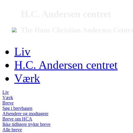
H.C. Andersen centret
The Hans Christian Andersen Centr
Liv
H.C. Andersen centret
Værk
Liv
Værk
Breve
Søg i brevbasen
Afsendere og modtagere
Breve om HCA
Ikke tidligere trykte breve
Alle breve