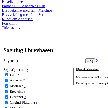
Enkelte breve
Partner H.C. Andersens Hus
Brevveksling med fam. Melchior
Brevveksling med fam. Serre
Rundt om Andersen
Forskning
Titler oversat
Søgning i brevbasen
Søgetekst
?
Søge-afgrænsning:
Hjælp til
Metatekst
:
Dato
?
Metatekst er forskellige reda
Afsender
?
Der er ingen restriktioner på
Modtager
?
Brevtekst
?
Herkomst
?
Original Placering
?
Metatekst
?