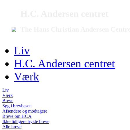
H.C. Andersen centret
The Hans Christian Andersen Centr
Liv
H.C. Andersen centret
Værk
Liv
Værk
Breve
Søg i brevbasen
Afsendere og modtagere
Breve om HCA
Ikke tidligere trykte breve
Alle breve