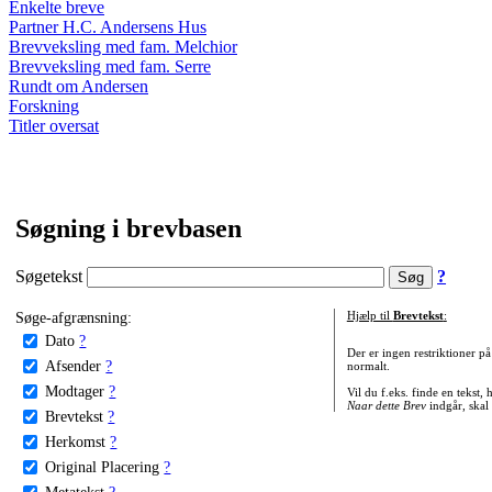
Enkelte breve
Partner H.C. Andersens Hus
Brevveksling med fam. Melchior
Brevveksling med fam. Serre
Rundt om Andersen
Forskning
Titler oversat
Søgning i brevbasen
Søgetekst
?
Søge-afgrænsning:
Hjælp til
Brevtekst
:
Dato
?
Der er ingen restriktioner p
Afsender
?
normalt.
Modtager
?
Vil du f.eks. finde en tekst,
Naar dette Brev
indgår, skal
Brevtekst
?
Herkomst
?
Original Placering
?
Metatekst
?