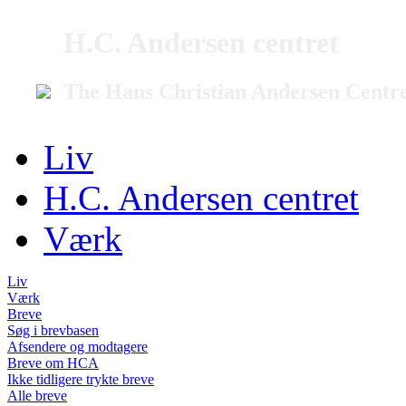
H.C. Andersen centret
The Hans Christian Andersen Centr
Liv
H.C. Andersen centret
Værk
Liv
Værk
Breve
Søg i brevbasen
Afsendere og modtagere
Breve om HCA
Ikke tidligere trykte breve
Alle breve