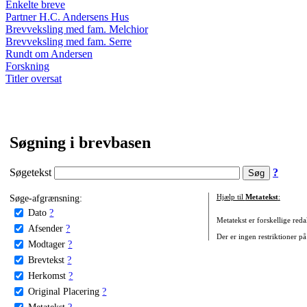
Enkelte breve
Partner H.C. Andersens Hus
Brevveksling med fam. Melchior
Brevveksling med fam. Serre
Rundt om Andersen
Forskning
Titler oversat
Søgning i brevbasen
Søgetekst
?
Søge-afgrænsning:
Hjælp til
Metatekst
:
Dato
?
Metatekst er forskellige reda
Afsender
?
Der er ingen restriktioner på
Modtager
?
Brevtekst
?
Herkomst
?
Original Placering
?
Metatekst
?