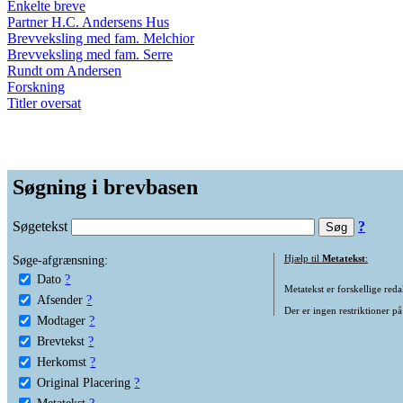
Enkelte breve
Partner H.C. Andersens Hus
Brevveksling med fam. Melchior
Brevveksling med fam. Serre
Rundt om Andersen
Forskning
Titler oversat
Søgning i brevbasen
Søgetekst
?
Søge-afgrænsning:
Hjælp til
Metatekst
:
Dato
?
Metatekst er forskellige reda
Afsender
?
Der er ingen restriktioner på
Modtager
?
Brevtekst
?
Herkomst
?
Original Placering
?
Metatekst
?