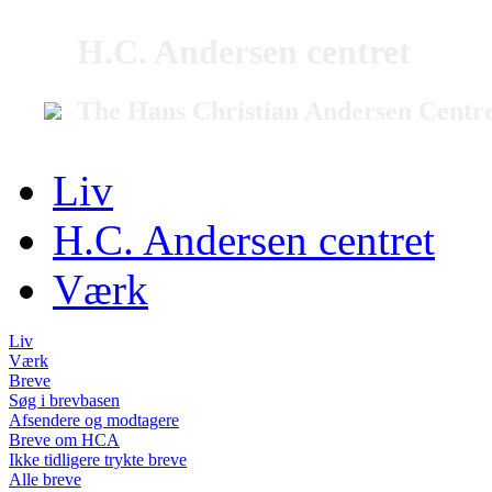
H.C. Andersen centret
The Hans Christian Andersen Centr
Liv
H.C. Andersen centret
Værk
Liv
Værk
Breve
Søg i brevbasen
Afsendere og modtagere
Breve om HCA
Ikke tidligere trykte breve
Alle breve