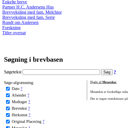
Enkelte breve
Partner H.C. Andersens Hus
Brevveksling med fam. Melchior
Brevveksling med fam. Serre
Rundt om Andersen
Forskning
Titler oversat
Søgning i brevbasen
Søgetekst
?
Søge-afgrænsning:
Hjælp til
Metatekst
:
Dato
?
Metatekst er forskellige reda
Afsender
?
Der er ingen restriktioner på
Modtager
?
Brevtekst
?
Herkomst
?
Original Placering
?
Metatekst
?