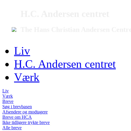
H.C. Andersen centret
The Hans Christian Andersen Centr
Liv
H.C. Andersen centret
Værk
Liv
Værk
Breve
Søg i brevbasen
Afsendere og modtagere
Breve om HCA
Ikke tidligere trykte breve
Alle breve