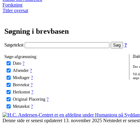
Forskning
Titler oversat
Søgning i brevbasen
Søgetekst
?
Søge-afgrænsning:
Hjæl
Dato
?
Der 
Afsender
?
Vil d
Modtager
?
søge
Brevtekst
?
Herkomst
?
Original Placering
?
Metatekst
?
Denne side er senest opdateret 13. november 2025 Netstedet er senest