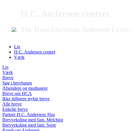
H.C. Andersen centret
The Hans Christian Andersen Centr
Liv
H.C. Andersen centret
Værk
Liv
Værk
Breve
Søg i brevbasen
Afsendere og modtagere
Breve om HCA
Ikke tidligere trykte breve
Alle breve
Enkelte breve
Partner H.C. Andersens Hus
Brevveksling med fam. Melchior
Brevveksling med fam. Serre
Rundt om Andersen