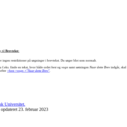
p til
Brevtekst
:
er ingen restriktioner på søgninger i brevtekst. Du søger blot som normalt.
u f.eks. finde en tekst, hvor både ordet
hest
og
vogn
samt sætningen
Naar dette Brev
indgår, skal
 efter
+hest +vogn +"Naar dette Brev"
.
 opdateret 23. februar 2023