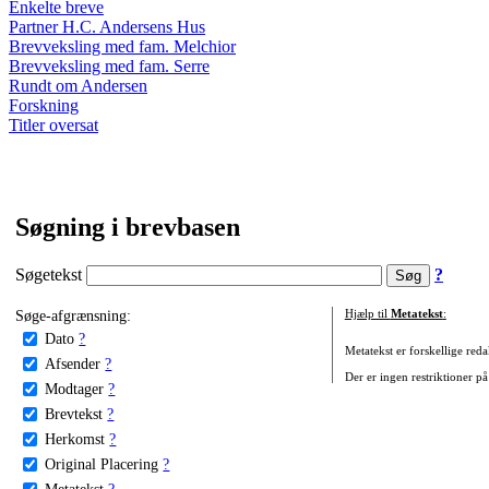
Enkelte breve
Partner H.C. Andersens Hus
Brevveksling med fam. Melchior
Brevveksling med fam. Serre
Rundt om Andersen
Forskning
Titler oversat
Søgning i brevbasen
Søgetekst
?
Søge-afgrænsning:
Hjælp til
Metatekst
:
Dato
?
Metatekst er forskellige reda
Afsender
?
Der er ingen restriktioner på
Modtager
?
Brevtekst
?
Herkomst
?
Original Placering
?
Metatekst
?