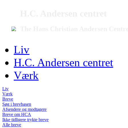
H.C. Andersen centret
The Hans Christian Andersen Centr
Liv
H.C. Andersen centret
Værk
Liv
Værk
Breve
Søg i brevbasen
Afsendere og modtagere
Breve om HCA
Ikke tidligere trykte breve
Alle breve