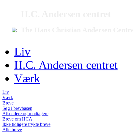
H.C. Andersen centret
The Hans Christian Andersen Centr
Liv
H.C. Andersen centret
Værk
Liv
Værk
Breve
Søg i brevbasen
Afsendere og modtagere
Breve om HCA
Ikke tidligere trykte breve
Alle breve