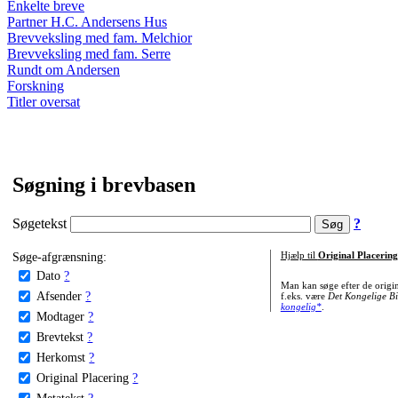
Enkelte breve
Partner H.C. Andersens Hus
Brevveksling med fam. Melchior
Brevveksling med fam. Serre
Rundt om Andersen
Forskning
Titler oversat
Søgning i brevbasen
Søgetekst
?
Søge-afgrænsning:
Hjælp til
Original Placering
Dato
?
Man kan søge efter de origi
Afsender
?
f.eks. være
Det Kongelige Bi
kongelig*
.
Modtager
?
Brevtekst
?
Herkomst
?
Original Placering
?
Metatekst
?