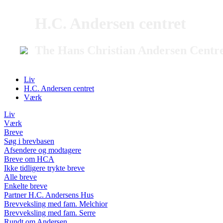
H.C. Andersen centret
The Hans Christian Andersen Centr
Liv
H.C. Andersen centret
Værk
Liv
Værk
Breve
Søg i brevbasen
Afsendere og modtagere
Breve om HCA
Ikke tidligere trykte breve
Alle breve
Enkelte breve
Partner H.C. Andersens Hus
Brevveksling med fam. Melchior
Brevveksling med fam. Serre
Rundt om Andersen