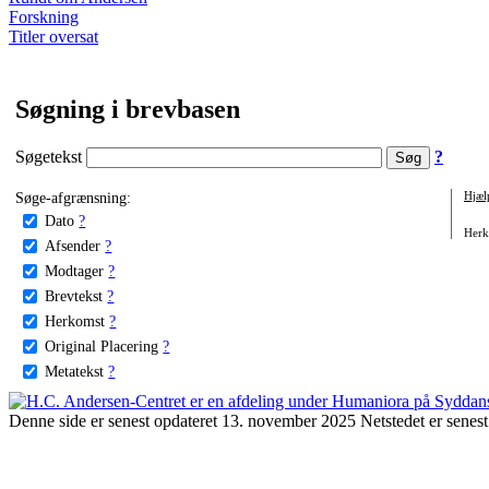
Forskning
Titler oversat
Søgning i brevbasen
Søgetekst
?
Søge-afgrænsning:
Hjæl
Dato
?
Herko
Afsender
?
Modtager
?
Brevtekst
?
Herkomst
?
Original Placering
?
Metatekst
?
Denne side er senest opdateret 13. november 2025 Netstedet er senest