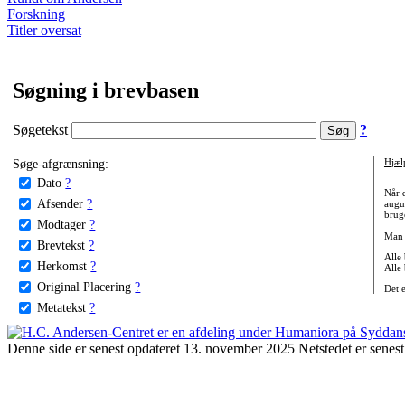
Forskning
Titler oversat
Søgning i brevbasen
Søgetekst
?
Søge-afgrænsning:
Hjæl
Dato
?
Når 
Afsender
?
augu
bruge
Modtager
?
Man 
Brevtekst
?
Alle
Herkomst
?
Alle
Original Placering
?
Det 
Metatekst
?
Denne side er senest opdateret 13. november 2025 Netstedet er senest