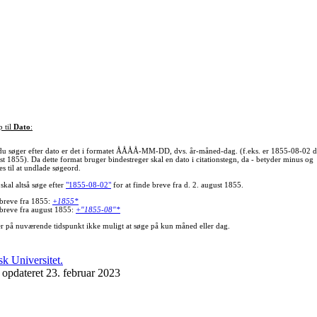
p til
Dato
:
du søger efter dato er det i formatet ÅÅÅÅ-MM-DD, dvs. år-måned-dag. (f.eks. er 1855-08-02 d
st 1855). Da dette format bruger bindestreger skal en dato i citationstegn, da - betyder minus og
s til at undlade søgeord.
skal altså søge efter
"1855-08-02"
for at finde breve fra d. 2. august 1855.
 breve fra 1855:
+1855*
 breve fra august 1855:
+"1855-08"*
er på nuværende tidspunkt ikke muligt at søge på kun måned eller dag.
 opdateret 23. februar 2023