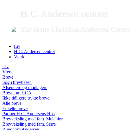
H.C. Andersen centret
The Hans Christian Andersen Centr
Liv
H.C. Andersen centret
Værk
Liv
Værk
Breve
Søg i brevbasen
Afsendere og modtagere
Breve om HCA
Ikke tidligere trykte breve
Alle breve
Enkelte breve
Partner H.C. Andersens Hus
Brevveksling med fam. Melchior
Brevveksling med fam. Serre
Rundt om Andersen