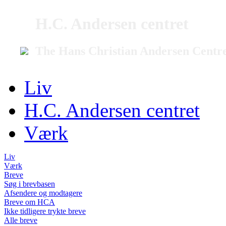
H.C. Andersen centret
The Hans Christian Andersen Centr
Liv
H.C. Andersen centret
Værk
Liv
Værk
Breve
Søg i brevbasen
Afsendere og modtagere
Breve om HCA
Ikke tidligere trykte breve
Alle breve