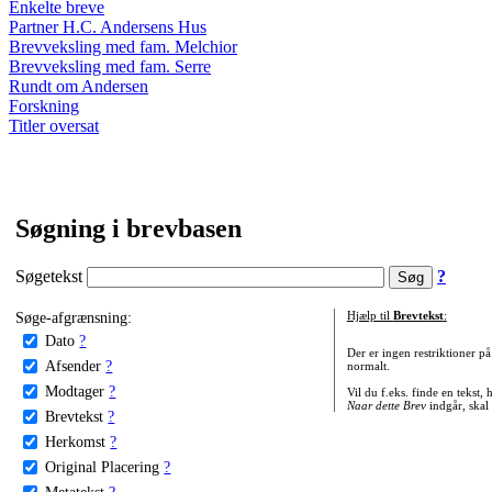
Enkelte breve
Partner H.C. Andersens Hus
Brevveksling med fam. Melchior
Brevveksling med fam. Serre
Rundt om Andersen
Forskning
Titler oversat
Søgning i brevbasen
Søgetekst
?
Søge-afgrænsning:
Hjælp til
Brevtekst
:
Dato
?
Der er ingen restriktioner p
Afsender
?
normalt.
Modtager
?
Vil du f.eks. finde en tekst,
Naar dette Brev
indgår, skal
Brevtekst
?
Herkomst
?
Original Placering
?
Metatekst
?