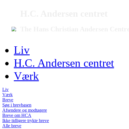
H.C. Andersen centret
The Hans Christian Andersen Centr
Liv
H.C. Andersen centret
Værk
Liv
Værk
Breve
Søg i brevbasen
Afsendere og modtagere
Breve om HCA
Ikke tidligere trykte breve
Alle breve