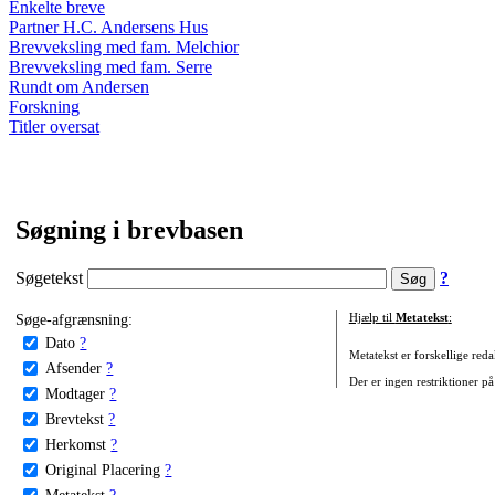
Enkelte breve
Partner H.C. Andersens Hus
Brevveksling med fam. Melchior
Brevveksling med fam. Serre
Rundt om Andersen
Forskning
Titler oversat
Søgning i brevbasen
Søgetekst
?
Søge-afgrænsning:
Hjælp til
Metatekst
:
Dato
?
Metatekst er forskellige reda
Afsender
?
Der er ingen restriktioner på
Modtager
?
Brevtekst
?
Herkomst
?
Original Placering
?
Metatekst
?