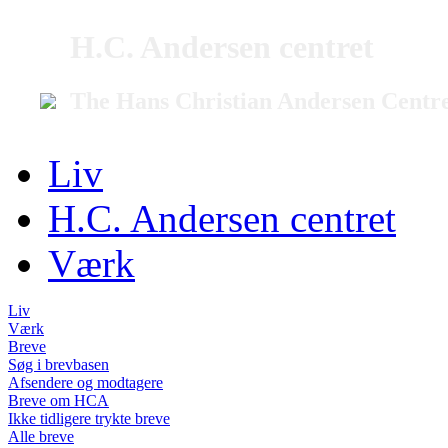
H.C. Andersen centret
The Hans Christian Andersen Centr
Liv
H.C. Andersen centret
Værk
Liv
Værk
Breve
Søg i brevbasen
Afsendere og modtagere
Breve om HCA
Ikke tidligere trykte breve
Alle breve