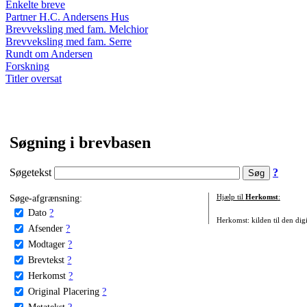
Enkelte breve
Partner H.C. Andersens Hus
Brevveksling med fam. Melchior
Brevveksling med fam. Serre
Rundt om Andersen
Forskning
Titler oversat
Søgning i brevbasen
Søgetekst
?
Søge-afgrænsning:
Hjælp til
Herkomst
:
Dato
?
Herkomst: kilden til den digi
Afsender
?
Modtager
?
Brevtekst
?
Herkomst
?
Original Placering
?
Metatekst
?