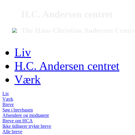
H.C. Andersen centret
The Hans Christian Andersen Centr
Liv
H.C. Andersen centret
Værk
Liv
Værk
Breve
Søg i brevbasen
Afsendere og modtagere
Breve om HCA
Ikke tidligere trykte breve
Alle breve