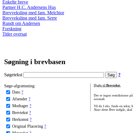
Enkelte breve
Partner H.C. Andersens Hus
Brevveksling med fam. Melchior
Brevveksling med fam. Serre
Rundt om Andersen
Forskning
Titler oversat
Søgning i brevbasen
Søgetekst
?
Søge-afgrænsning:
Hjælp til
Brevtekst
:
Dato
?
Der er ingen restriktioner p
Afsender
?
normalt.
Modtager
?
Vil du f.eks. finde en tekst,
Naar dette Brev
indgår, skal
Brevtekst
?
Herkomst
?
Original Placering
?
Metatekst
?