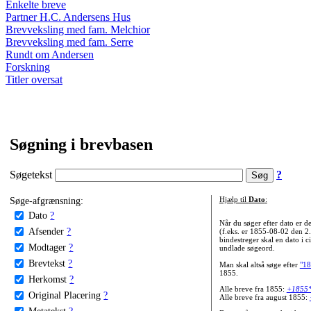
Enkelte breve
Partner H.C. Andersens Hus
Brevveksling med fam. Melchior
Brevveksling med fam. Serre
Rundt om Andersen
Forskning
Titler oversat
Søgning i brevbasen
Søgetekst
?
Søge-afgrænsning:
Hjælp til
Dato
:
Dato
?
Når du søger efter dato er
Afsender
?
(f.eks. er 1855-08-02 den 2
bindestreger skal en dato i c
Modtager
?
undlade søgeord.
Brevtekst
?
Man skal altså søge efter
"18
1855.
Herkomst
?
Alle breve fra 1855:
+1855
Original Placering
?
Alle breve fra august 1855:
Metatekst
?