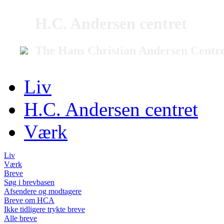
H.C. Andersen centret
The Hans Christian Andersen Centr
Liv
H.C. Andersen centret
Værk
Liv
Værk
Breve
Søg i brevbasen
Afsendere og modtagere
Breve om HCA
Ikke tidligere trykte breve
Alle breve