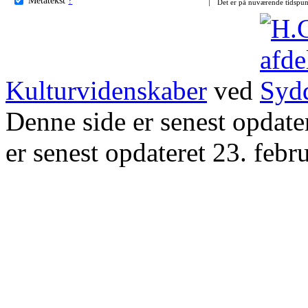
Det er på nuværende tidspun
Kulturvidenskaber
ved
Denne side er senest opdat
er senest opdateret 23. febr