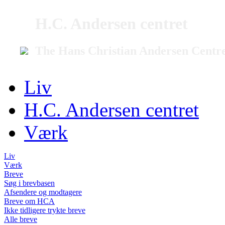
H.C. Andersen centret
The Hans Christian Andersen Centr
Liv
H.C. Andersen centret
Værk
Liv
Værk
Breve
Søg i brevbasen
Afsendere og modtagere
Breve om HCA
Ikke tidligere trykte breve
Alle breve