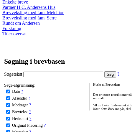
Enkelte breve
Partner H.C. Andersens Hus
Brevveksling med fam. Melchior
Brevveksling med fam. Serre
Rundt om Andersen
Forskning
Titler oversat
Søgning i brevbasen
Søgetekst
?
Søge-afgrænsning:
Hjælp til
Brevtekst
:
Dato
?
Der er ingen restriktioner p
Afsender
?
normalt.
Modtager
?
Vil du f.eks. finde en tekst,
Naar dette Brev
indgår, skal
Brevtekst
?
Herkomst
?
Original Placering
?
Metatekst
?