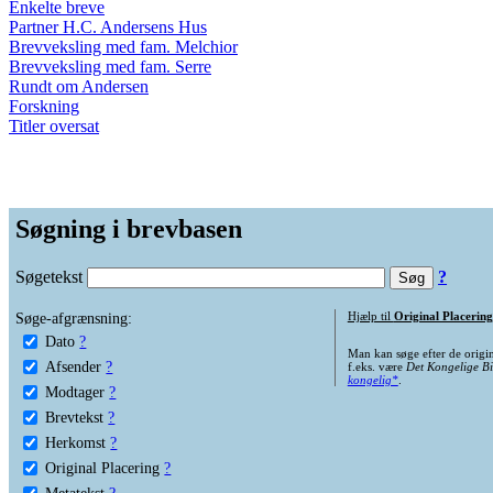
Enkelte breve
Partner H.C. Andersens Hus
Brevveksling med fam. Melchior
Brevveksling med fam. Serre
Rundt om Andersen
Forskning
Titler oversat
Søgning i brevbasen
Søgetekst
?
Søge-afgrænsning:
Hjælp til
Original Placering
Dato
?
Man kan søge efter de origi
Afsender
?
f.eks. være
Det Kongelige Bi
kongelig*
.
Modtager
?
Brevtekst
?
Herkomst
?
Original Placering
?
Metatekst
?