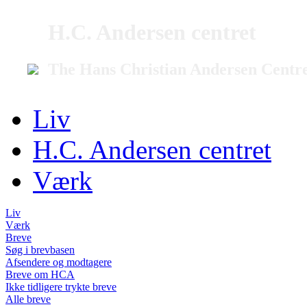
H.C. Andersen centret
The Hans Christian Andersen Centr
Liv
H.C. Andersen centret
Værk
Liv
Værk
Breve
Søg i brevbasen
Afsendere og modtagere
Breve om HCA
Ikke tidligere trykte breve
Alle breve