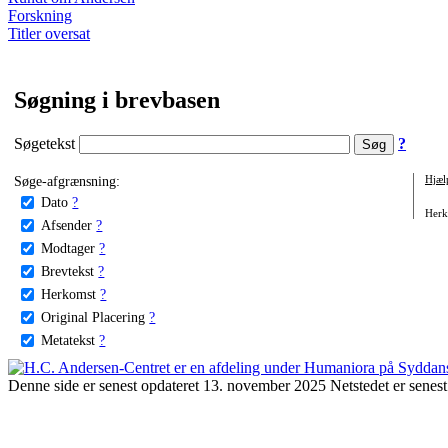
Forskning
Titler oversat
Søgning i brevbasen
Søgetekst
?
Søge-afgrænsning:
Hjæl
Dato
?
Herko
Afsender
?
Modtager
?
Brevtekst
?
Herkomst
?
Original Placering
?
Metatekst
?
Denne side er senest opdateret 13. november 2025 Netstedet er senest