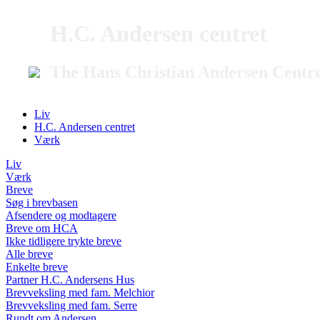
H.C. Andersen centret
The Hans Christian Andersen Centr
Liv
H.C. Andersen centret
Værk
Liv
Værk
Breve
Søg i brevbasen
Afsendere og modtagere
Breve om HCA
Ikke tidligere trykte breve
Alle breve
Enkelte breve
Partner H.C. Andersens Hus
Brevveksling med fam. Melchior
Brevveksling med fam. Serre
Rundt om Andersen