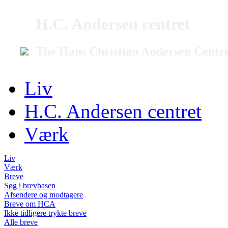
H.C. Andersen centret
The Hans Christian Andersen Centr
Liv
H.C. Andersen centret
Værk
Liv
Værk
Breve
Søg i brevbasen
Afsendere og modtagere
Breve om HCA
Ikke tidligere trykte breve
Alle breve