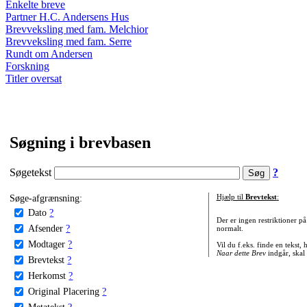
Enkelte breve
Partner H.C. Andersens Hus
Brevveksling med fam. Melchior
Brevveksling med fam. Serre
Rundt om Andersen
Forskning
Titler oversat
Søgning i brevbasen
Søgetekst
?
Søge-afgrænsning:
Hjælp til
Brevtekst
:
Dato
?
Der er ingen restriktioner p
Afsender
?
normalt.
Modtager
?
Vil du f.eks. finde en tekst,
Naar dette Brev
indgår, skal
Brevtekst
?
Herkomst
?
Original Placering
?
Metatekst
?